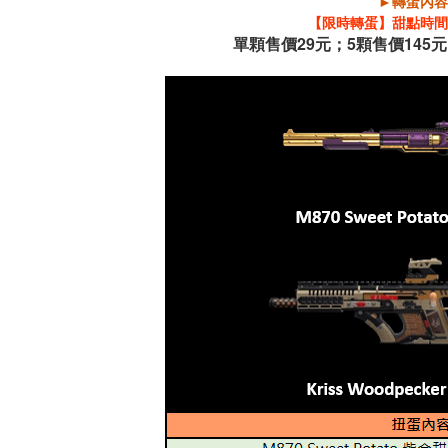
►轉蛋內容
【限時轉蛋】甜點時間
單顆售價29元；5顆售價145