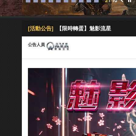
2
/
10
[活動公告]
【限時轉蛋】魅影流星
公告人員