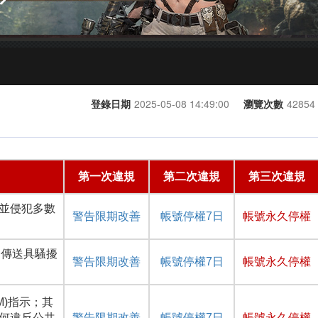
登錄日期
2025-05-08 14:49:00
瀏覽次數
42854
第一次違規
第二次違規
第三次違規
並侵犯多數
警告限期改善
帳號停權7日
帳號永久停權
繁傳送具騷擾
警告限期改善
帳號停權7日
帳號永久停權
M)指示；其
何違反公共
警告限期改善
帳號停權7日
帳號永久停權