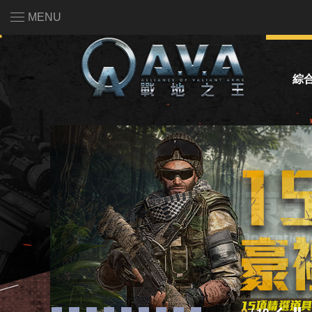
MENU
綜
系
活
熱門