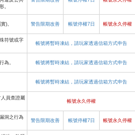
形。
實)。
警告限期改善
帳號停權7日
帳號永久停權
殊符號或字
帳號將暫時凍結，請玩家透過信箱方式申告
行為。
帳號將暫時凍結，請玩家透過信箱方式申告
帳號將暫時凍結，請玩家透過信箱方式申告
方人員查證屬
帳號永久停權
漏洞之行為
警告限期改善
帳號停權7日
帳號永久停權