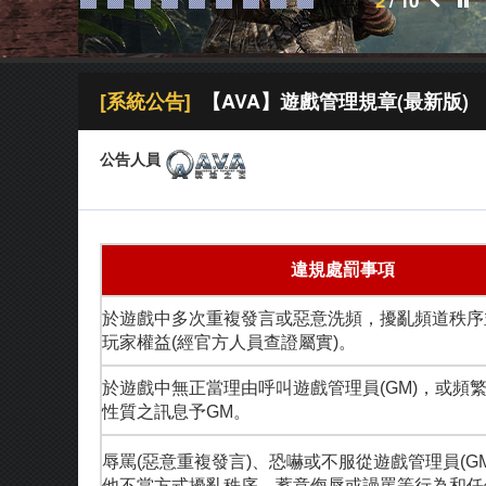
2
/
10
[系統公告]
【AVA】遊戲管理規章(最新版)
公告人員
違規處罰事項
於遊戲中多次重複發言或惡意洗頻，擾亂頻道秩序
玩家權益(經官方人員查證屬實)。
於遊戲中無正當理由呼叫遊戲管理員(GM)，或頻
性質之訊息予GM。
辱罵(惡意重複發言)、恐嚇或不服從遊戲管理員(G
他不當方式擾亂秩序、蓄意侮辱或謾罵等行為和任