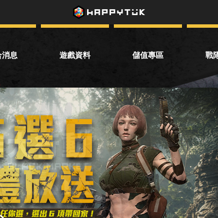
合消息
遊戲資料
儲值專區
戰
統公告
下載遊戲
VIP儲值
戰
動公告
遊戲介紹
儲值點數
話題投票
轉點專區
兌換優惠券