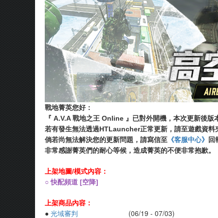
戰地菁英您好：
『 A.V.A 戰地之王 Online 』已對外開機，本次更新後
若有發生無法透過HTLauncher正常更新，請至遊戲資料夾內執行
倘若尚無法解決您的更新問題，請寫信至
《客服中心》
回
非常感謝菁英們的耐心等候，造成菁英的不便非常抱歉。
上架地圖/模式內容：
○ 快配頻道
[空降]
上架商品內容：
●
光域審判
(06/19 - 07/03)