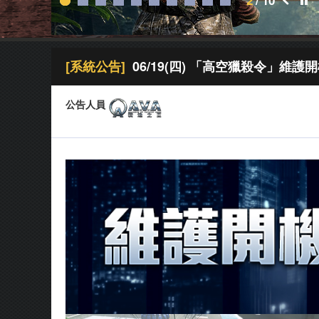
2
/
10
[系統公告]
06/19(四) 「高空獵殺令」維護
公告人員