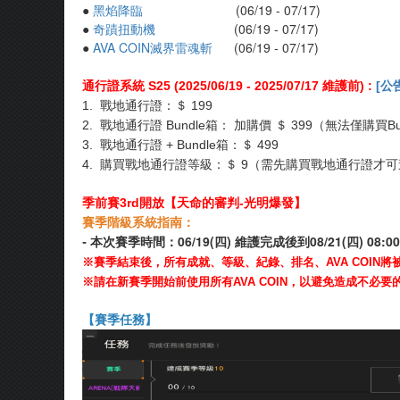
●
黑焰降臨
(06/19 - 07/17)
●
奇蹟扭動機
(06/19 - 07/17)
●
AVA COIN滅界雷魂斬
(06/19 - 07/17)
通行證系統 S25 (2025/06/19 - 2025/07/17
維護前
)
:
[
公
1. 戰地通行證：＄ 199
2. 戰地通行證 Bundle箱： 加購價 ＄ 399（無法僅購買Bu
3. 戰地通行證 + Bundle箱：＄ 499
4. 購買戰地通行證等級：＄ 9（需先購買戰地通行證才
季前賽3rd開放【天命的審判-光明爆發】
賽季階級系統指南：
本次賽季時間：06/19(四) 維護完成後到08/21(四) 08:00
-
※賽季結束後，所有成就、等級、紀錄、排名、AVA COIN將
※請在新賽季開始前使用所有AVA COIN，以避免造成不必要
【賽季任務】