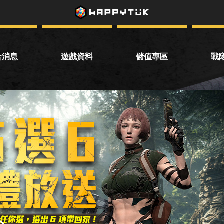
合消息
遊戲資料
儲值專區
戰
統公告
下載遊戲
VIP儲值
戰
動公告
遊戲介紹
儲值點數
話題投票
轉點專區
兌換優惠券