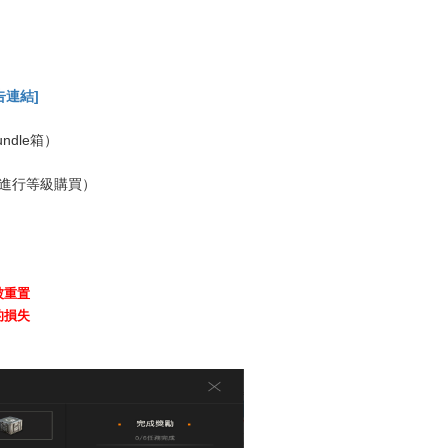
告連結
]
ndle箱）
可進行等級購買）
被重置
的損失