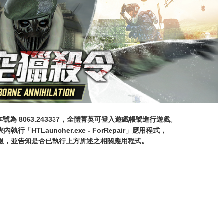
版本號為 8063.243337，全體菁英可登入遊戲帳號進行遊戲。
「HTLauncher.exe - ForRepair」應用程式，
報，並告知是否已執行上方所述之相關應用程式。