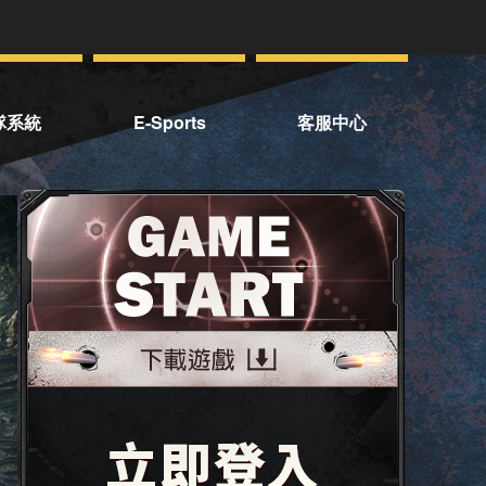
隊系統
E-Sports
客服中心
隊首頁
賽事資訊
聯絡客服
常見問題
服務條款
管理規章
停權名單
OTP二階段驗證
手機認證