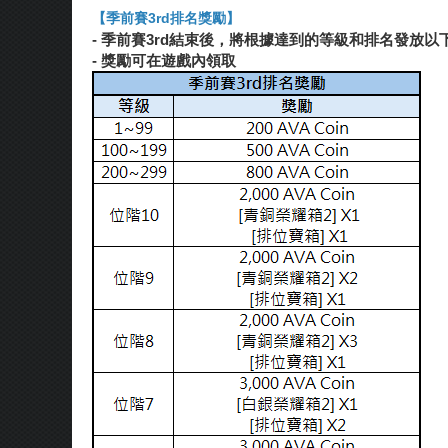
【季前賽3rd排名獎勵】
-
季前賽3rd結束後，將根據達到的等級和排名發放以
-
獎勵可在遊戲內領取