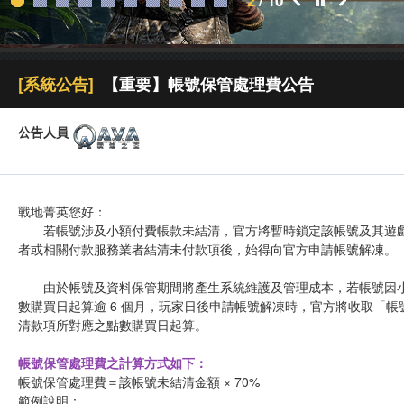
2
/
10
[系統公告]
【重要】帳號保管處理費公告
公告人員
戰地菁英您好：
若帳號涉及小額付費帳款未結清，官方將暫時鎖定該帳號及其遊戲
者或相關付款服務業者結清未付款項後，始得向官方申請帳號解凍。
由於帳號及資料保管期間將產生系統維護及管理成本，若帳號因小
數購買日起算逾 6 個月，玩家日後申請帳號解凍時，官方將收取「
清款項所對應之點數購買日起算。
帳號保管處理費之計算方式如下：
帳號保管處理費＝該帳號未結清金額 × 70%
範例說明：