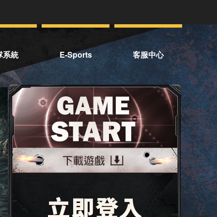
隊系統
E-Sports
客服中心
隊首頁
賽事資訊
聯絡客服
常見問題
服務條款
管理規章
停權名單
OTP二階段驗證
手機認證