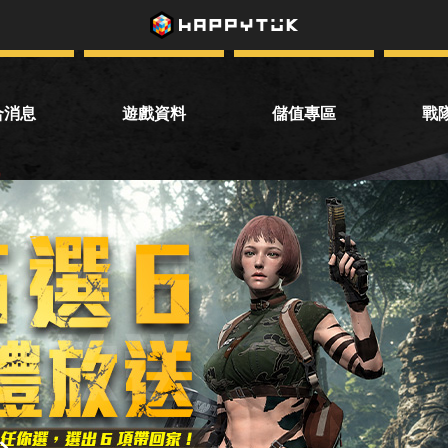
合消息
遊戲資料
儲值專區
戰
統公告
下載遊戲
VIP儲值
戰
動公告
遊戲介紹
儲值點數
話題投票
轉點專區
兌換優惠券