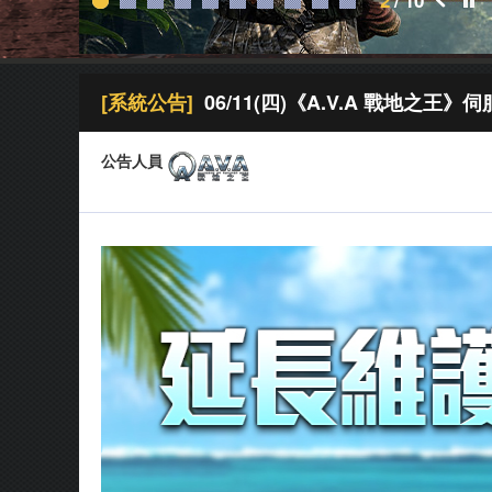
2
/
10
[系統公告]
06/11(四)《A.V.A 戰地之王
公告人員