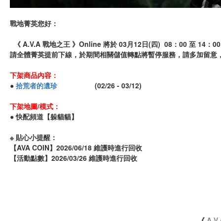
戰地菁英您好：
《 A.V.A 戰地之王 》Online 將於 03月12日(四) 08：00 至 
請全體菁英提前下線，於期間相關儲值轉點將暫停服務，請多加留意
下架商品內容：
●
拾荒者的遺珍
(02/26 - 03/12)
下架地圖/模式：
● 快配頻道【躲貓貓】
※ 貼心小提醒：
【AVA COIN】2026/06/18 維護時進行回收
【活動點數】2026/03/26 維護時進行回收
《
A.V