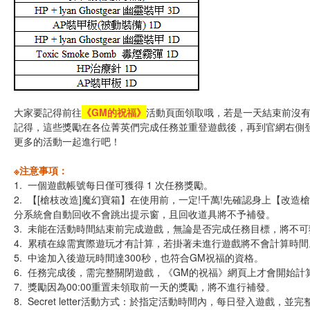
大家要記得前往
《GM的祝福》
活動頁面領取哦，若是一天結束前沒有
記得，這些獎勵在各位菁英們完成任務並重登遊戲後，再到官網右側
更多的活動一起進行吧！
※注意事項：
1. 一個遊戲帳號每日僅可獲得 1 次任務獎勵。
2. 【[槍枝改造]魔幻寶箱】在使用前，一定!千萬!先確認身上【改
分系統會自動回收不會跳出提示窗，且回收道具將不予補發。
3. 未能在活動時間結束前完成遊戲，無論是否完成任務目標，將不可獲
4. 累積在線需實際遊玩才有計算，若掛著未進行遊戲將不會計算時間
5. 中途加入後遊玩時間達300秒，也符合GM祝福的資格。
6. 任務完成後，需完整關閉遊戲，《GM的祝福》網頁上才會開始計
7. 獎勵因為00:00重置未領取前一天的獎勵，將不進行補發。
8. Secret letter活動方式：於指定活動時間內，每日登入遊戲