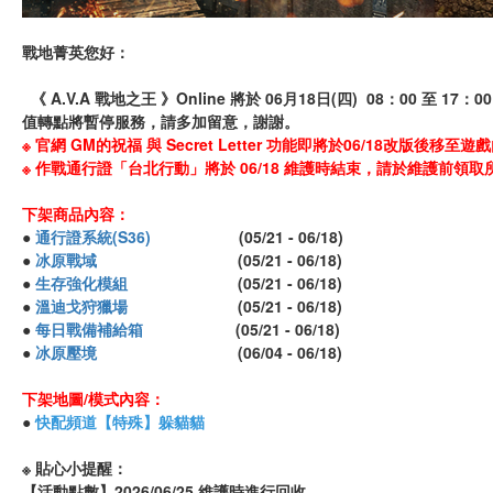
戰地菁英您好：
《 A.V.A 戰地之王 》Online 將於 06月18日(四) 08：00
值轉點將暫停服務，請多加留意，謝謝。
※ 官網 GM的祝福 與 Secret Letter 功能即將於06/18改
※ 作戰通行證「台北行動」將於 06/18 維護時結束，請於維護前
下架商品內容：
●
通行證系統(S36)
(05/21 - 06/18)
●
冰原戰域
(05/21 - 06/18)
●
生存強化模組
(05/21 - 06/18)
●
溫迪戈狩獵場
(05/21 - 06/18)
●
每日戰備補給箱
(05/21 - 06/18)
●
冰原壓境
(06/04 - 06/18)
下架地圖/模式內容：
●
快配頻道【特殊】躲貓貓
※ 貼心小提醒：
【活動點數】2026/06/25 維護時進行回收